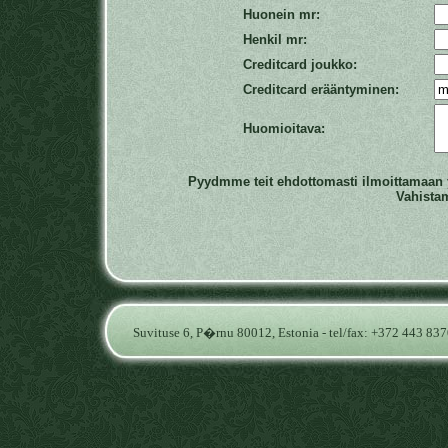
Huonein mr:
Henkil mr:
Creditcard joukko:
Creditcard erääntyminen:
Huomioitava:
Pyydmme teit ehdottomasti ilmoittamaan 
Vahista
Suvituse 6, P�rnu 80012, Estonia - tel/fax: +372 443 83