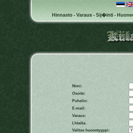
Hinnasto
-
Varaus
-
Sij�inti
-
Huone
Nimi:
Osoite:
Puhelin:
E-mail:
Varaus:
Lhtaika
Valitse huonetyyppi: